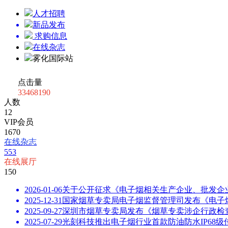
CBD
人才招聘
OEM/ODM加工厂
新品发布
物流
求购信息
烟弹
在线杂志
烟油
雾化国际站
烟具
口含烟
点击量
大烟雾
33468190
发热丝
人数
雾化芯
12
储油棉
VIP会员
导油棉
1670
油杯
在线杂志
保护套
553
电池
在线展厅
铝壳
150
塑胶壳
2026-01-06
关于公开征求《电子烟相关生产企业、批发企
塑胶原料
2025-12-31
国家烟草专卖局电子烟监督管理司发布《电子
咪头
2025-09-27
深圳市烟草专卖局发布《烟草专卖涉企行政检
芯片
2025-07-29
光刻科技推出电子烟行业首款防油防水IP68级
磁铁