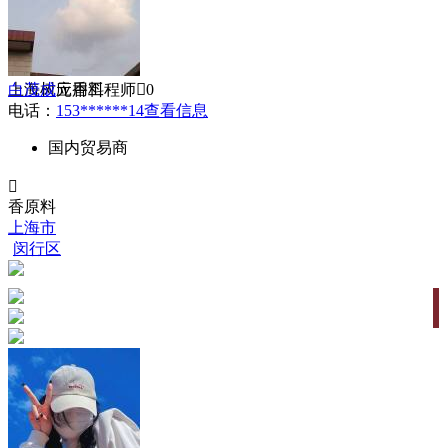
镜片
开关
彩膜
胶水

上海树元香料
白茂成
应用工程师
0
玻璃仓
电话：
153******14
查看信息
外观工艺
后焊加工
国内贸易商
表面处理

纳米防护涂层
香原料
防伪标
上海市
挂绳手袋
闵行区
SMT贴片
喷码机
企业财税
人力资源
金融支付
机票签证
展示柜
报关
媒体
法务