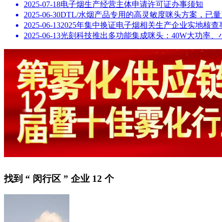
2025-07-18
电子烟生产经营主体申请许可证办事须知
LED灯珠
2025-06-30
DTL/水烟产品专用的高灵敏度咪头方案，已
方案设计
2025-06-13
2025年集中换证电子烟相关生产企业实地核
充电线充电仓
2025-06-13
光刻科技推出多功能集成咪头：40W大功率、
顶针
加热不燃烧
香精香料
PCBA
PCB线路板
显示屏
数码管
马达
工业设计
硅橡胶
连接器
传感器
元器件
线材/连接线
找到
“ 闵行区 ”
企业
12
个
模具
包装材料
设备
认证检测
五金