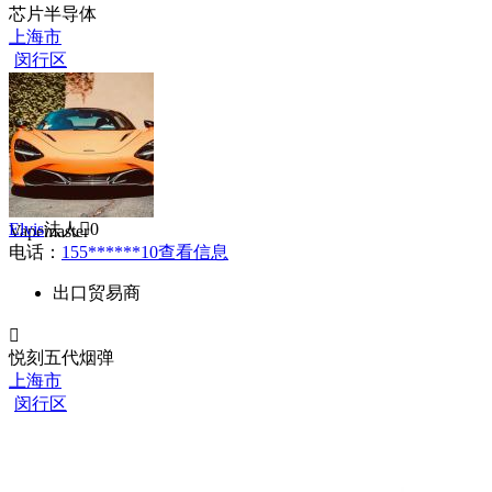
芯片半导体
上海市
闵行区

Elvis
法人
0
Vapemaster
电话：
155******10
查看信息
出口贸易商

悦刻五代烟弹
上海市
闵行区