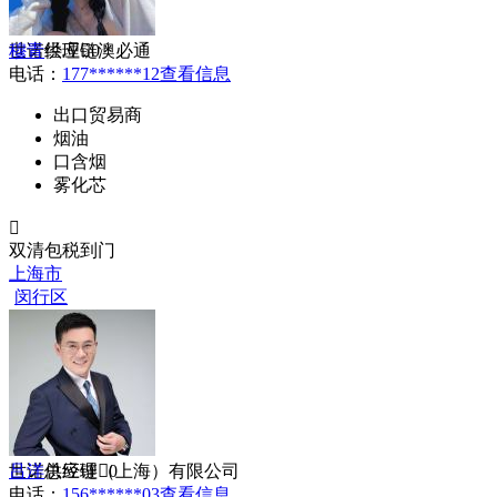
展会
商标专利

世诺供应链澳必通
穆青
经理
0
open-system
电话：
177******12
查看信息
其他
消费电子网
出口贸易商
烟油
口含烟
雾化芯

双清包税到门
上海市
闵行区

世诺供应链（上海）有限公司
吕洋
总经理
0
电话：
156******03
查看信息