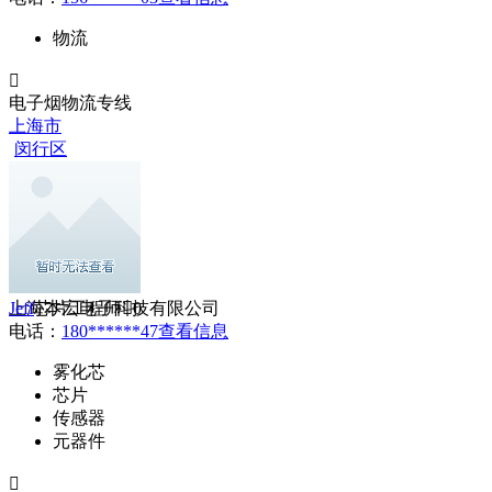
物流

电子烟物流专线
上海市
闵行区

上海本宏电子科技有限公司
Jeff
芯片工程师
0
电话：
180******47
查看信息
雾化芯
芯片
传感器
元器件
