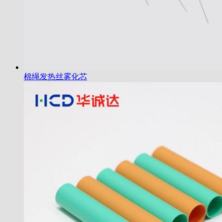
棉绳发热丝雾化芯