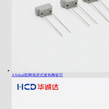
AXdual双网渐进式发热陶瓷芯