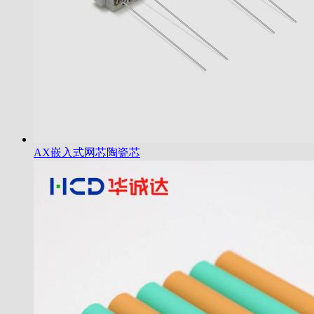
AX嵌入式网芯陶瓷芯