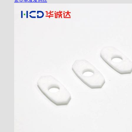
竖型单发发热丝