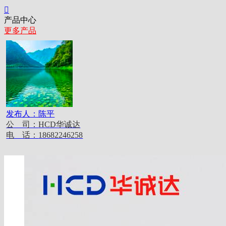

产品中心
更多产品
发布人：
陈平
公 司：
HCD华诚达
电 话：
18682246258